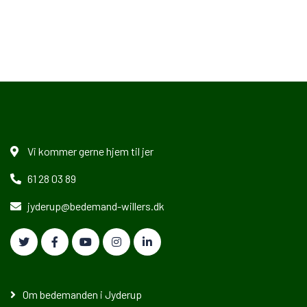
Vi kommer gerne hjem til jer
61 28 03 89
jyderup@bedemand-willers.dk
Om bedemanden i Jyderup